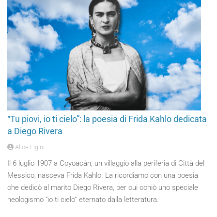
“Tu piovi, io ti cielo”: la poesia di Frida Kahlo dedicata
a Diego Rivera
Alice Figini
Il 6 luglio 1907 a Coyoacán, un villaggio alla periferia di Città del
Messico, nasceva Frida Kahlo. La ricordiamo con una poesia
che dedicò al marito Diego Rivera, per cui coniò uno speciale
neologismo “io ti cielo” eternato dalla letteratura.