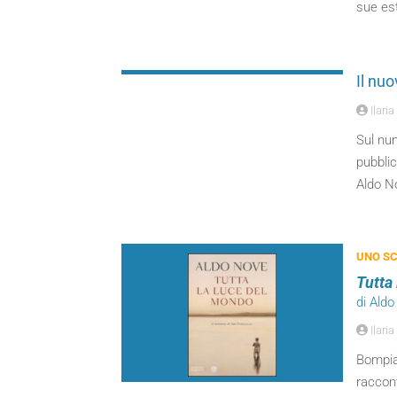
sue es
Il nu
Ilaria
Sul num
pubblic
Aldo N
UNO SC
Tutta
di Ald
Ilaria
Bompian
raccon