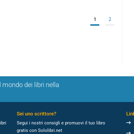
1
2
l mondo dei libri nella
Sei uno scrittore?
Link
ibri
Segui i nostri consigli e promuovi il tuo libro
gratis con Sololibri.net