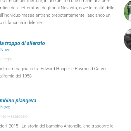
no frecce per il lettore, in uno dei libri che rimane una delle
miliari della letteratura degli anni Novanta, dove la realtà della
ell’individuo-massa entrano prepotentemente, lasciando un
 di fabbrica indelebile.
la troppo di silenzio
o Nove
 Airaghi
ontro immaginario tra Edward Hopper e Raymond Carver
alifornia del 1958.
mbino piangeva
o Nove
enzo Mazzaccaro
ri, 2015 - La storia del bambino Antonello, che trascorre le