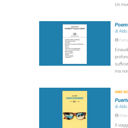
Un modo
Poeme
di Ald
Patriz
Einaudi
profond
suffici
ma non
UNO SC
Puert
di Ald
Robert
Il viag