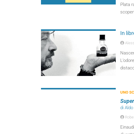
Plata r
scopert
In lib
Aless
Nascen
L’odore
distacc
UNO SC
Supe
di Ald
Robert
Einaudi