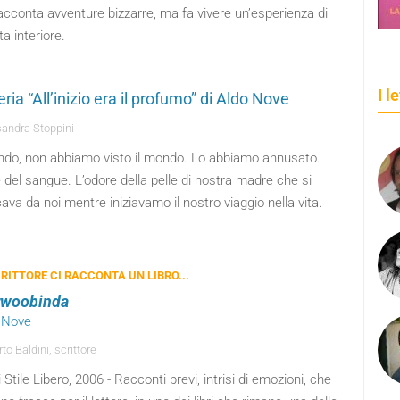
acconta avventure bizzarre, ma fa vivere un’esperienza di
a interiore.
I l
reria “All’inizio era il profumo” di Aldo Nove
andra Stoppini
do, non abbiamo visto il mondo. Lo abbiamo annusato.
 del sangue. L’odore della pelle di nostra madre che si
ava da noi mentre iniziavamo il nostro viaggio nella vita.
RITTORE CI RACCONTA UN LIBRO...
rwoobinda
o Nove
o Baldini, scrittore
 Stile Libero, 2006 - Racconti brevi, intrisi di emozioni, che