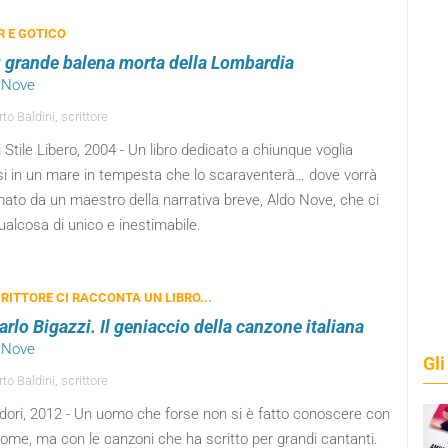
 E GOTICO
ù grande balena morta della Lombardia
o Nove
o Baldini, scrittore
 Stile Libero, 2004 - Un libro dedicato a chiunque voglia
si in un mare in tempesta che lo scaraventerà… dove vorrà
rmato da un maestro della narrativa breve, Aldo Nove, che ci
alcosa di unico e inestimabile.
RITTORE CI RACCONTA UN LIBRO...
rlo Bigazzi. Il geniaccio della canzone italiana
o Nove
Gli
o Baldini, scrittore
ori, 2012 - Un uomo che forse non si è fatto conoscere con
nome, ma con le canzoni che ha scritto per grandi cantanti.