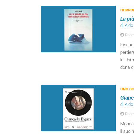
HORROR
La pi
di Ald
Robert
Einaudi
perder
lui. Fi
dona qu
UNO SC
Gianca
di Ald
Robert
Mondad
il suo 