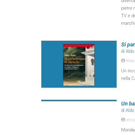
diventa
pietre 
TV e d
marchio
Si par
di Ald
Alida
Un inc
nella C
Un ba
di Ald
Vinc
Mondado