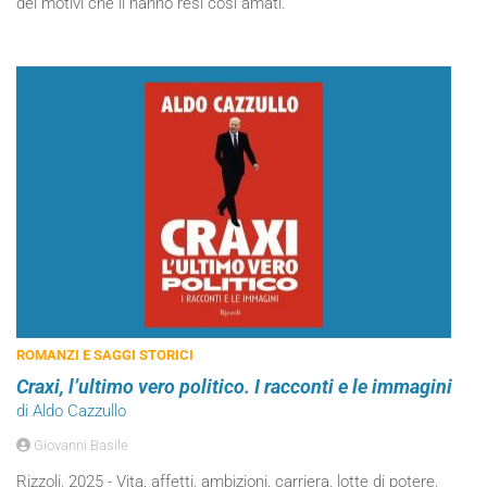
dei motivi che li hanno resi così amati.
ROMANZI E SAGGI STORICI
Craxi, l’ultimo vero politico. I racconti e le immagini
di Aldo Cazzullo
Giovanni Basile
Rizzoli, 2025 - Vita, affetti, ambizioni, carriera, lotte di potere,