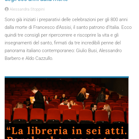
Alessandra Stoppini
Sono già iniziati i preparativi delle celebrazioni per gli 800 anni
dalla morte di Francesco d’Assisi, il santo patrono d’Italia. Ecco
quindi tre consigli per ripercorrere e riscoprire la vita e gli
insegnamenti del santo, firmati da tre incredibili penne del
panorama italiano contemporaneo: Giulio Busi, Alessandro
Barbero e Aldo Cazzullo.