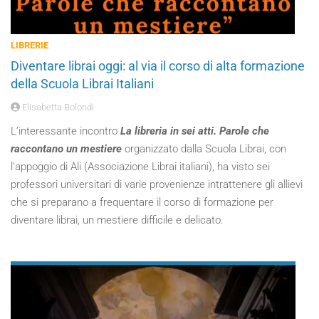
LIBRERIE
Diventare librai oggi: al via il corso di alta formazione
della Scuola Librai Italiani
Elisabetta Bolondi
L’interessante incontro
La libreria in sei atti. Parole che
raccontano un mestiere
organizzato dalla Scuola Librai, con
l’appoggio di Ali (Associazione Librai italiani), ha visto sei
professori universitari di varie provenienze intrattenere gli allievi
che si preparano a frequentare il corso di formazione per
diventare librai, un mestiere difficile e delicato.