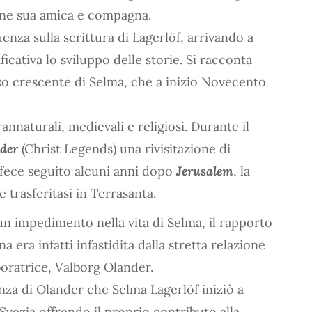
enne sua amica e compagna.
uenza sulla scrittura di Lagerlöf, arrivando a
icativa lo sviluppo delle storie. Si racconta
so crescente di Selma, che a inizio Novecento
annaturali, medievali e religiosi. Durante il
nder
(Christ Legends) una rivisitazione di
i fece seguito alcuni anni dopo
Jerusalem
, la
 trasferitasi in Terrasanta.
un impedimento nella vita di Selma, il rapporto
 era infatti infastidita dalla stretta relazione
boratrice, Valborg Olander.
enza di Olander che Selma Lagerlöf iniziò a
 Svezia offrendo il proprio contributo alla