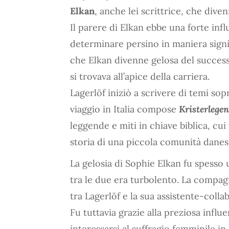
Elkan
, anche lei scrittrice, che div
Il parere di Elkan ebbe una forte infl
determinare persino in maniera signif
che Elkan divenne gelosa del succes
si trovava all’apice della carriera.
Lagerlöf iniziò a scrivere di temi sopr
viaggio in Italia compose
Kristerlege
leggende e miti in chiave biblica, cu
storia di una piccola comunità danese
La gelosia di Sophie Elkan fu spesso 
tra le due era turbolento. La compagna
tra Lagerlöf e la sua assistente-colla
Fu tuttavia grazie alla preziosa influ
interessarsi al suffragio femminile in