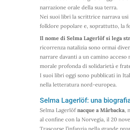
narrazione orale della sua terra.
Nei suoi libri la scrittrice narrava us
folklore popolare e, soprattutto, la fe
Il nome di Selma Lagerlöf si lega st
ricorrenza natalizia sono ormai divent
narrare davanti a un camino acceso n
morale profonda di solidarietà e frate
I suoi libri oggi sono pubblicati in Ita
nella letteratura nord-europea.
Selma Lagerlöf: una biografi
Selma Lagerlöf
nacque a Mårbacka
, 
al confine con la Norvegia, il 20 nov
Trascorse l’infanzia nella grande pro