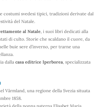
i e costumi svedesi tipici, tradizioni derivate dal
stività del Natale.
rettamente al Natale
, i suoi libri dedicati alla
ati di culto. Storie che scaldano il cuore, da
elle buie sere d’inverno, per trarne una
llanza.
lia dalla
casa editrice Iperborea
, specializzata
a
nel Vӓrmland, una regione della Svezia situata
embre 1858.
prietà della nonna paterna Elisabet Maria