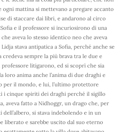
he ogni mattina si mettevano a pregare accanto
ise di staccare dai libri, e andarono al circo
ofia e il professore si incuriosirono di una
, che aveva lo stesso identico neo che aveva
io Lidja stava antipatica a Sofia, perché anche se
la credeva sempre la più brava tra le due e
l professore litigarono, ed si scoprì che sia
la loro anima anche l’anima di due draghi e
o per il mondo, e lui, l’ultimo protettore
i i cinque spiriti dei draghi perché il sigillo
ia, aveva fatto a Nidhoggr, un drago che, per
ti dell’albero, si stava indebolendo e in un
e liberato e sarebbe uscito dal suo eterno
to esattamente sotto la villa dove abitavano.