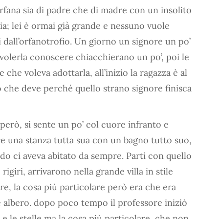
rfana sia di padre che di madre con un insolito
lia; lei è ormai già grande e nessuno vuole
i dall’orfanotrofio. Un giorno un signore un po’
 volerla conoscere chiacchierano un po’, poi le
e che voleva adottarla, all’inizio la ragazza è al
o che deve perché quello strano signore finisca
però, si sente un po’ col cuore infranto e
e una stanza tutta sua con un bagno tutto suo,
ndo ci aveva abitato da sempre. Partì con quello
rigiri, arrivarono nella grande villa in stile
re, la cosa più particolare però era che era
 albero. dopo poco tempo il professore iniziò
a, e le stelle ma la cosa più particolare, che non