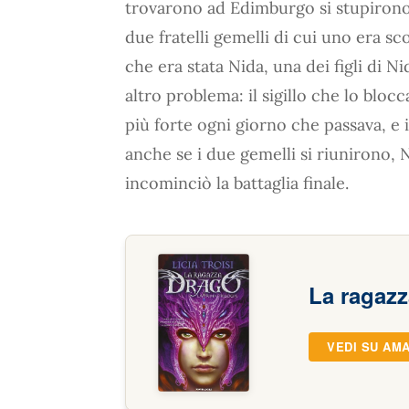
trovarono ad Edimburgo si stupirono 
due fratelli gemelli di cui uno era s
che era stata Nida, una dei figli di 
altro problema: il sigillo che lo bloc
più forte ogni giorno che passava, e i
anche se i due gemelli si riunirono, 
incominciò la battaglia finale.
La ragazz
VEDI SU AM