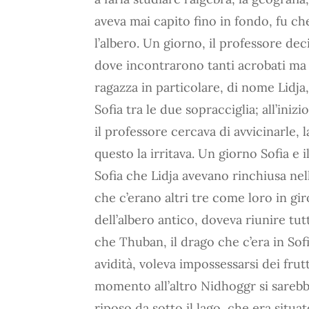
aveva mai capito fino in fondo, fu c
l’albero. Un giorno, il professore dec
dove incontrarono tanti acrobati ma S
ragazza in particolare, di nome Lidja
Sofia tra le due sopracciglia; all’iniz
il professore cercava di avvicinarle, 
questo la irritava. Un giorno Sofia e i
Sofia che Lidja avevano rinchiusa nel
che c’erano altri tre come loro in gir
dell’albero antico, doveva riunire tutt
che Thuban, il drago che c’era in Sof
avidità, voleva impossessarsi dei frut
momento all’altro Nidhoggr si sarebb
riposo da sotto il lago, che era situa