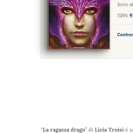
Anno di
ISBN:
9
Confron
“
La ragazza drago
” di
Licia Troisi
è u