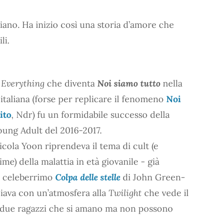
ciano. Ha inizio così una storia d’amore che
li.
 Everything
che diventa
Noi siamo tutto
nella
italiana (forse per replicare il fenomeno
Noi
ito
, Ndr) fu un formidabile successo della
oung Adult del 2016-2017.
Nicola Yoon riprendeva il tema di cult (e
me) della malattia in età giovanile - già
l celeberrimo
Colpa delle stelle
di John Green-
ciava con un’atmosfera alla
Twilight
che vede il
due ragazzi che si amano ma non possono