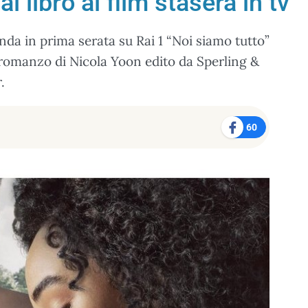
l libro al film stasera in tv
nda in prima serata su Rai 1 “Noi siamo tutto”
o romanzo di Nicola Yoon edito da Sperling &
.
60