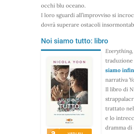
occhi blu oceano.
I loro sguardi all’improvviso si incro
dovrà superare ostacoli insormontabi
Noi siamo tutto: libro
Everything,
traduzione 
siamo infin
narrativa Y
Il libro di 
strappalacri
trattato ne
e lo intrec
dramma di 
VEDI SU