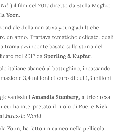
,
Ndr
) il film del 2017 diretto da Stella Meghie
la Yoon
.
mondiale della narrativa young adult che
tre un anno. Trattava tematiche delicate, quali
una trama avvincente basata sulla storia del
blicato nel 2017 da
Sperling & Kupfer
.
sale italiane sbancò al botteghino, incassando
azione 3,4 milioni di euro di cui 1,3 milioni
 giovanissimi
Amandla Stenberg
, attrice resa
n cui ha interpretato il ruolo di Rue, e
Nick
sal
Jurassic World
.
cola Yoon, ha fatto un cameo nella pellicola