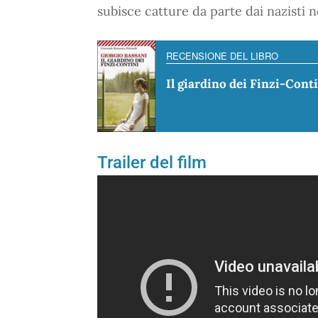
subisce catture da parte dai nazisti 
RECENSIONE DEL LIBRO
Il giardino dei Finzi-Cont
Trailer del film