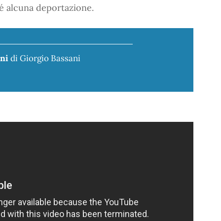
né alcuna deportazione.
ini
di Giorgio Bassani