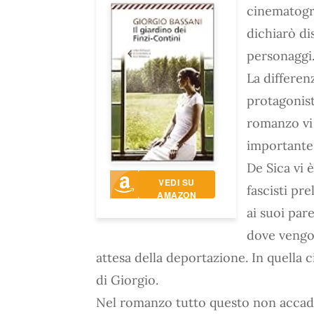
cinematogra
dichiarò di
personaggi
La differenz
protagonist
romanzo vi 
importante 
De Sica vi è
VEDI SU
fascisti pr
AMAZON
ai suoi pare
dove vengo
attesa della deportazione. In quella 
di Giorgio.
Nel romanzo tutto questo non accade,