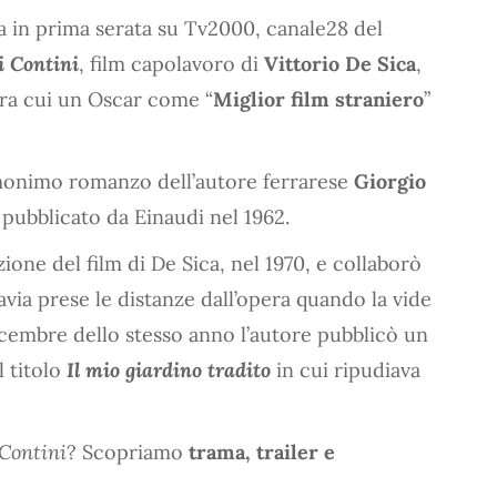
a in prima serata su Tv2000, canale28 del
i Contini
, film capolavoro di
Vittorio De Sica
,
tra cui un Oscar come “
Miglior film straniero
”
’omonimo romanzo dell’autore ferrarese
Giorgio
,
pubblicato da Einaudi nel 1962.
zione del film di De Sica, nel 1970, e collaborò
avia prese le distanze dall’opera quando la vide
icembre dello stesso anno l’autore pubblicò un
 titolo
Il mio giardino tradito
in cui ripudiava
 Contini
? Scopriamo
trama, trailer e