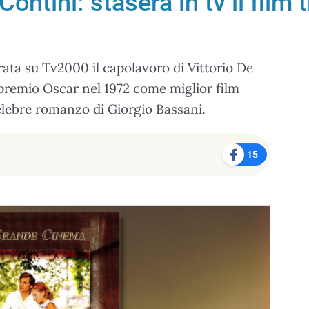
 Contini: stasera in tv il fil
rata su Tv2000 il capolavoro di Vittorio De
”, premio Oscar nel 1972 come miglior film
 celebre romanzo di Giorgio Bassani.
15