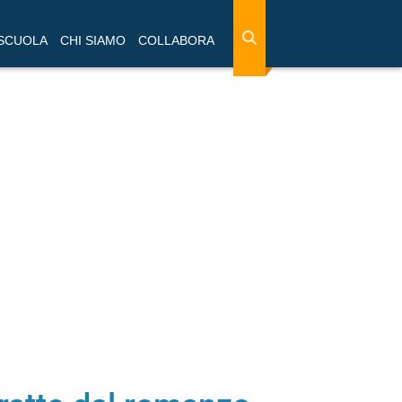
 SCUOLA
CHI SIAMO
COLLABORA