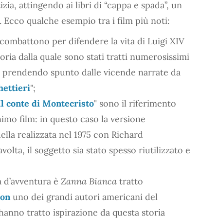
zia, attingendo ai libri di “cappa e spada”, un
 Ecco qualche esempio tra i film più noti:
combattono per difendere la vita di Luigi XIV
oria dalla quale sono stati tratti numerosissimi
i, prendendo spunto dalle vicende narrate da
hettieri
";
Il conte di Montecristo
" sono il riferimento
nimo film: in questo caso la versione
lla realizzata nel 1975 con Richard
lta, il soggetto sia stato spesso riutilizzato e
a d’avventura è
Zanna Bianca
tratto
don
uno dei grandi autori americani del
hanno tratto ispirazione da questa storia