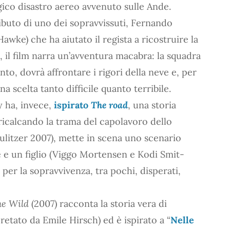
agico disastro aereo avvenuto sulle Ande.
ibuto di uno dei sopravvissuti, Fernando
awke) che ha aiutato il regista a ricostruire la
, il film narra un’avventura macabra: la squadra
nto, dovrà affrontare i rigori della neve e, per
a scelta tanto difficile quanto terribile.
 ha, invece,
ispirato
The road
, una storia
icalcando la trama del capolavoro dello
ulitzer 2007), mette in scena uno scenario
 e un figlio (Viggo Mortensen e Kodi Smit-
er la sopravvivenza, tra pochi, disperati,
he Wild
(2007) racconta la storia vera di
etato da Emile Hirsch) ed è ispirato a “
Nelle