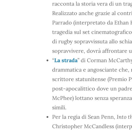
racconta la storia vera di un tr
Realizzato anche grazie al contr
Parrado (interpretato da Ethan H
tragedia sul set cinematografico
di rugby sopravvissuta allo schia
sopravvivere, dovrà affrontare un
“
La strada
” di Corman McCarthy
drammatica e angosciante che, r
scrittore statunitense (Premio P
post-apocalittico dove un padre
McPhee) lottano senza speranza p
simili.
Per la regia di Sean Penn,
Into t
Christopher McCandless (interpr