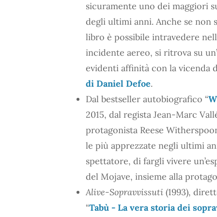
sicuramente uno dei maggiori suc
degli ultimi anni. Anche se non s
libro è possibile intravedere ne
incidente aereo, si ritrova su un
evidenti affinità con la vicenda 
di Daniel Defoe
.
Dal bestseller autobiografico “
W
2015, dal regista Jean-Marc Vallée
protagonista Reese Witherspoon.
le più apprezzate negli ultimi 
spettatore, di fargli vivere un’e
del Mojave, insieme alla protagon
Alive-Sopravvissuti
(1993), diret
“
Tabù - La vera storia dei sopr