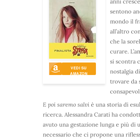
anni cresce 
sentono anc
mondo il fr
all’altro c
che la sore
curare. L’a
si scontra 
VEDI SU
nostalgia d
AMAZON
trovare da 
consapevol
E poi saremo salvi
è una storia di esu
ricerca. Alessandra Carati ha condott
avuto una gestazione lunga e più di u
necessario che ci propone una rifless