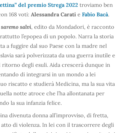
ettina” del premio Strega 2022
troviamo ben
 con 168 voti:
Alessandra Carati
e
Fabio Bacà
.
 saremo salvi
, edito da Mondadori, è racconto
rattutto l’epopea di un popolo. Narra la storia
ta a fuggire dal suo Paese con la madre nel
slavia sarà polverizzata da una guerra inutile e
 ritorno degli esuli. Aida crescerà dunque in
tentando di integrarsi in un mondo a lei
suo riscatto e studierà Medicina, ma la sua vita
ella notte atroce che l’ha allontanata per
do la sua infanzia felice.
na divenuta donna all’improvviso, di fretta,
tto di violenza. In lei con il trascorrere degli