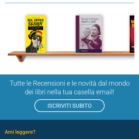
Tutte le Recensioni e le novità dal mondo
dei libri nella tua casella email!
ISCRIVITI SUBITO
Ami leggere?