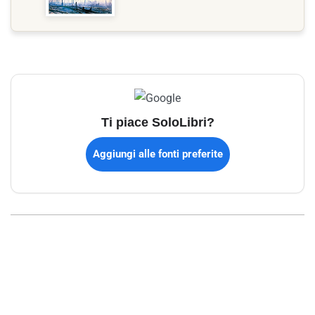
Ti piace SoloLibri?
Aggiungi alle fonti preferite