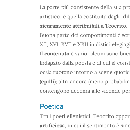
La parte più consistente della sua pro
artistico, è quella costituita dagli
Idil
sicuramente attribuibili a Teocrito
.
Buona parte dei componimenti è scri
XII, XVI, XVII e XXII in distici elegiagi
Il
contenuto
è vario: alcuni sono
buco
indagato dalla poesia e di cui si cons
ossia ruotano intorno a scene quotid
(
epilli
); altri ancora (meno probabilm
contengono accenni alle vicende per
Poetica
Tra i poeti ellenistici, Teocrito ap
artificiosa
, in cui il sentimento è si