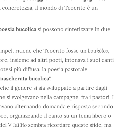
a concretezza, il mondo di Teocrito è un
poesia bucolica
si possono sintetizzare in due
empel, ritiene che Teocrito fosse un
boukòlos
,
re, insieme ad altri poeti, intonava i suoi canti
tesi più diffusa, la poesia pastorale
mascherata bucolica
".
che il genere si sia sviluppato a partire dagli
he si svolgevano nella campagne, fra i pastori. I
idavano alternando domanda e risposta secondo
eo, organizzando il canto su un tema libero o
 del V
Idillio
sembra ricordare queste sfide, ma