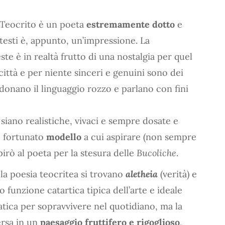
 Teocrito è un poeta
estremamente dotto
e
testi è, appunto, un’impressione. La
ste è in realtà frutto di una nostalgia per quel
città e per niente sinceri e genuini sono dei
onano il linguaggio rozzo e parlano con fini
 siano realistiche, vivaci e sempre dosate e
o fortunato
modello
a cui aspirare (non sempre
spirò al poeta per la stesura delle
Bucoliche
.
la poesia teocritea si trovano
aletheia
(verità) e
no funzione catartica tipica dell’arte e ideale
atica per sopravvivere nel quotidiano, ma la
rsa in un
paesaggio fruttifero e rigoglioso
,