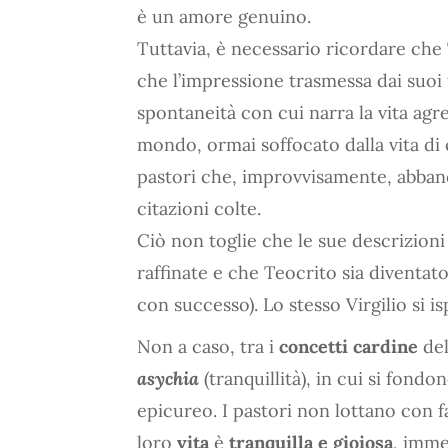
è un amore genuino.
Tuttavia, è necessario ricordare che
che l’impressione trasmessa dai suoi 
spontaneità con cui narra la vita agre
mondo, ormai soffocato dalla vita di 
pastori che, improvvisamente, abband
citazioni colte.
Ciò non toglie che le sue descrizioni
raffinate e che Teocrito sia diventat
con successo). Lo stesso Virgilio si i
Non a caso, tra i
concetti cardine
del
asychia
(tranquillità), in cui si fondo
epicureo. I pastori non lottano con f
loro
vita
è
tranquilla e gioiosa
, imme