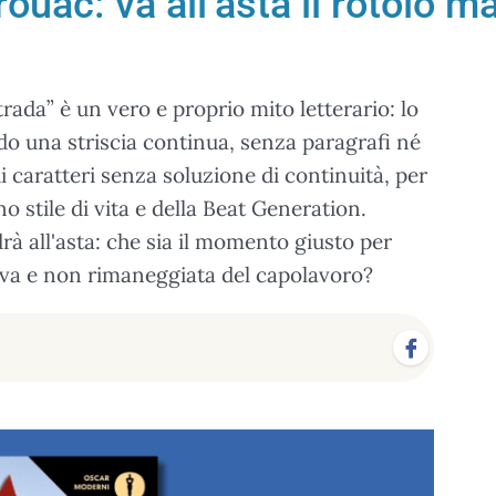
rouac: va all’asta il rotolo m
rada” è un vero e proprio mito letterario: lo
ando una striscia continua, senza paragrafi né
 di caratteri senza soluzione di continuità, per
o stile di vita e della Beat Generation.
à all'asta: che sia il momento giusto per
tiva e non rimaneggiata del capolavoro?