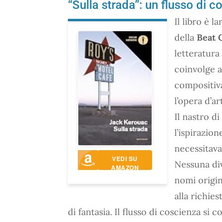
“Sulla strada”: un flusso di 
Il libro è 
della
Beat 
letteratura
coinvolge a
compositiva
l’opera d’ar
Il nastro d
l’ispirazio
necessitava
VEDI SU
Nessuna divi
AMAZON
nomi origin
alla richie
di fantasia. Il flusso di coscienza si