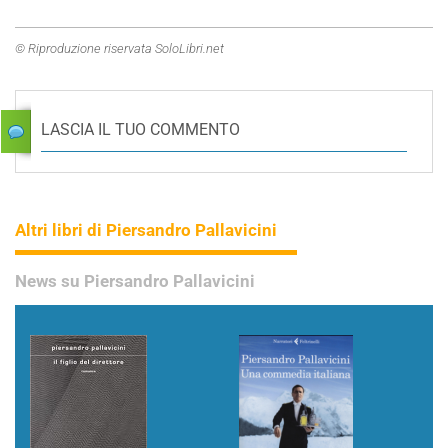
© Riproduzione riservata SoloLibri.net
LASCIA IL TUO COMMENTO
Altri libri di Piersandro Pallavicini
News su Piersandro Pallavicini