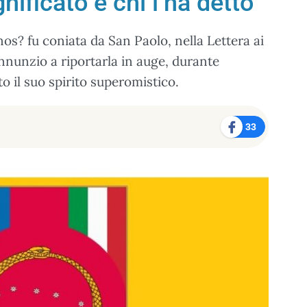
nificato e chi l’ha detto
nos? fu coniata da San Paolo, nella Lettera ai
nnunzio a riportarla in auge, durante
o il suo spirito superomistico.
33