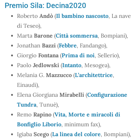
Premio Sila: Decina2020
Roberto
Andò
(
Il bambino nascosto
, La nave
di Teseo),
Marta
Barone
(
Città sommersa
, Bompiani),
Jonathan
Bazzi
(
Febbre
, Fandango),
Giorgio
Fontana
(
Prima di noi
, Sellerio),
Paolo
Jedlowski
(
Intanto
, Mesogea),
Melania G.
Mazzucco
(
L’architettrice
,
Einaudi),
Elena Giorgiana
Mirabelli
(
Configurazione
Tundra
, Tunuè),
Remo
Rapino
(
Vita, Morte e miracoli di
Bonfiglio Liborio
, minimum fax),
Igiaba
Scego
(
La linea del colore
, Bompiani),