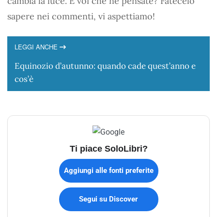
cambia la luce. E voi che ne pensate? Fatecelo
sapere nei commenti, vi aspettiamo!
LEGGI ANCHE
Equinozio d’autunno: quando cade quest’anno e
cos’è
Ti piace SoloLibri?
Aggiungi alle fonti preferite
Segui su Discover