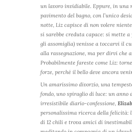
un lavoro invidiabile. Eppure, in una 
pavimento del bagno, con l’unico desid
notte, Liz capisce di non volere niente
si sarebbe creduta capace: si mette a
gli assomiglia) venisse a toccarvi il c
alla rassegnazione, ma per dirvi che a
Probabilmente fareste come Liz: torner
forze, perché il bello deve ancora veni
Un amarissimo divorzio, una tempestos
fondo, uno spiraglio di luce: un anno d
irresistibile diario-confessione,
Elizab
personalissima ricerca della felicità: l
di 12 chili e trova amici di inestimabil
meditando in compagnia di un idraulic