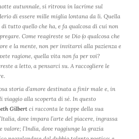
notte autunnale, si ritrova in lacrime sul
erio di essere mille miglia lontana da lì. Quella
 di tutto quello che ha, e fa qualcosa di cui non
 pregare. Come reagireste se Dio (o qualcosa che
uore e la mente, non per invitarvi alla pazienza e
vete ragione, quella vita non fa per voi?
este a letto, a pensarci su. A raccogliere le
re.
a storia d’amore destinata a finir male e, in
i viaggio alla scoperta di sé. In questo
eth Gilbert
ci racconta le tappe della sua
’Italia, dove impara l’arte del piacere, ingrassa
e valore; l’India, dove raggiunge la grazia
o neozelandese dal dubbio talento poetico; e