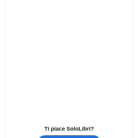
Ti piace SoloLibri?