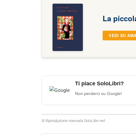
La piccol
VEDI SU AM
Ti piace SoloLibri?
Non perderci su Google!
© Riproduzione riservata SoloLibri.net