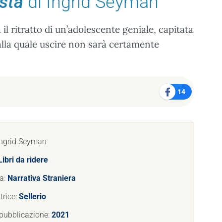
sta
di Ingrid Seyman
il ritratto di un’adolescente geniale, capitata
alla quale uscire non sarà certamente
14
Ingrid Seyman
Libri da ridere
a:
Narrativa Straniera
trice:
Sellerio
pubblicazione:
2021