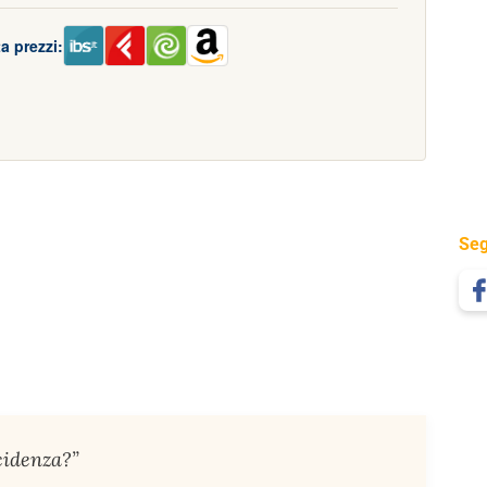
a prezzi:
Seg
cidenza?”