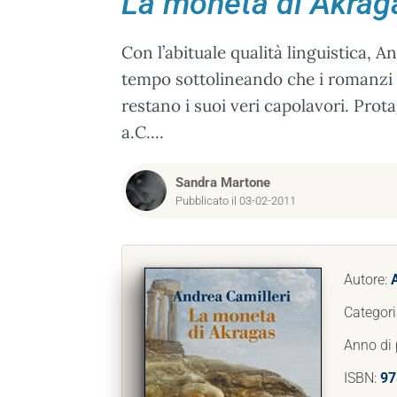
La moneta di Akrag
Con l’abituale qualità linguistica, A
tempo sottolineando che i romanzi 
restano i suoi veri capolavori. Prot
a.C....
Sandra Martone
Pubblicato il 03-02-2011
Autore:
Categori
Anno di 
ISBN:
97