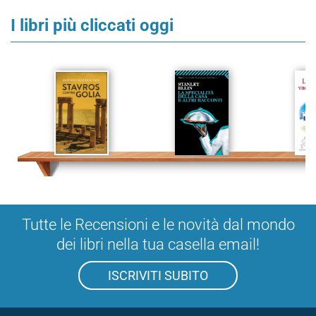
I libri più cliccati oggi
Tutte le Recensioni e le novità dal mondo
dei libri nella tua casella email!
ISCRIVITI SUBITO