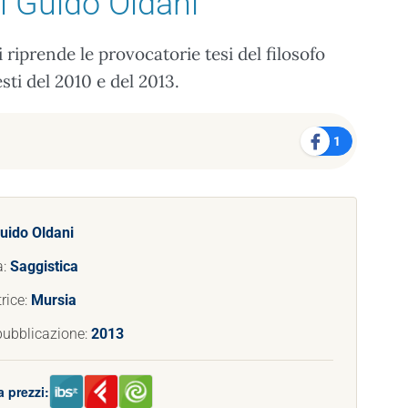
i Guido Oldani
 riprende le provocatorie tesi del filosofo
sti del 2010 e del 2013.
1
uido Oldani
a:
Saggistica
rice:
Mursia
pubblicazione:
2013
 prezzi: