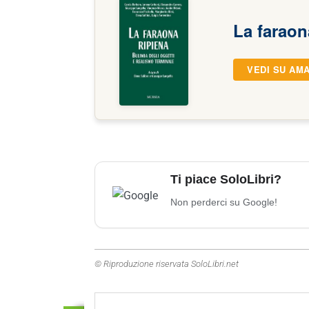
La faraon
VEDI SU AM
Ti piace SoloLibri?
Non perderci su Google!
© Riproduzione riservata SoloLibri.net