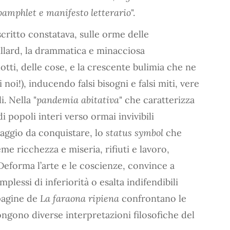
 pamphlet e manifesto letterario
".
critto constatava, sulle orme delle
llard, la drammatica e minacciosa
otti, delle cose, e la crescente bulimia che ne
 noi!), inducendo falsi bisogni e falsi miti, vere
. Nella "
pandemia abitativa
" che caratterizza
 popoli interi verso ormai invivibili
raggio da conquistare, lo
status symbol
che
me ricchezza e miseria, rifiuti e lavoro,
Deforma l’arte e le coscienze, convince a
lessi di inferiorità o esalta indifendibili
 pagine de
La faraona ripiena
confrontano le
ongono diverse interpretazioni filosofiche del