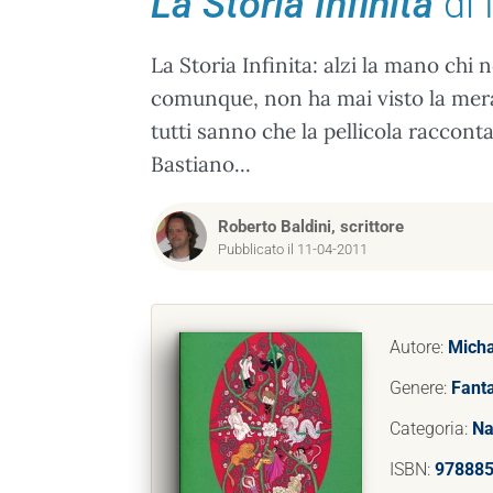
La Storia Infinita
di 
La Storia Infinita: alzi la mano ch
comunque, non ha mai visto la mera
tutti sanno che la pellicola raccont
Bastiano...
Roberto Baldini, scrittore
Pubblicato il 11-04-2011
Autore:
Micha
Genere:
Fant
Categoria:
Na
ISBN:
97888