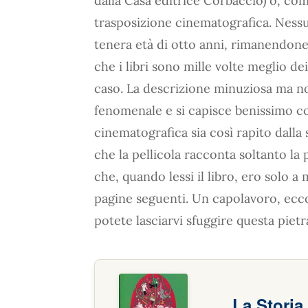
dalla Casa editrice Corbaccio) o, co
trasposizione cinematografica. Nessuno
tenera età di otto anni, rimanendon
che i libri sono mille volte meglio de
caso. La descrizione minuziosa ma n
fenomenale e si capisce benissimo co
cinematografica sia così rapito dalla
che la pellicola racconta soltanto la
che, quando lessi il libro, ero solo a 
pagine seguenti. Un capolavoro, ecco 
potete lasciarvi sfuggire questa pietr
La Storia 