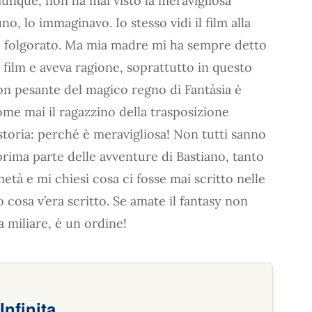
munque, non ha mai visto la meravigliosa
, lo immaginavo. Io stesso vidi il film alla
e folgorato. Ma mia madre mi ha sempre detto
i film e aveva ragione, soprattutto in questo
on pesante del magico regno di Fantàsia è
me mai il ragazzino della trasposizione
 storia: perché è meravigliosa! Non tutti sanno
 prima parte delle avventure di Bastiano, tanto
metà e mi chiesi cosa ci fosse mai scritto nelle
cosa v’era scritto. Se amate il fantasy non
a miliare, è un ordine!
Infinita