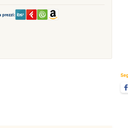
 prezzi:
Seg