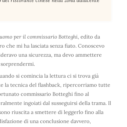
o del ristorante cinese nella zona adiacente
l’uomo per il commissario Botteghi
, edito da
libro che mi ha lasciata senza fiato. Conoscevo
nsideravo una sicurezza, ma devo ammettere
a sorprendermi.
ando si comincia la lettura ci si trova già
te la tecnica del flashback, ripercorriamo tutte
ortunato commissario Botteghi fino al
lmente ingoiati dal susseguirsi della trama. Il
ono riuscita a smettere di leggerlo fino alla
ddisfazione di una conclusione davvero,