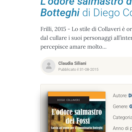
L’odore salmastro d
Botteghi
di Diego Co
Frilli, 2015 - Lo stile di Collaveri 
dal cullare i suoi personaggi all’int
percepisce amare molto...
Claudia Siliani
Pubblicato il 31-08-2015
Autore:
D
Genere:
G
Categori
Anno di 