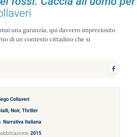
ei fossi. Caccia all’uomo per
llaveri
è ormai una garanzia, qui davvero impreziosito
erno di un contesto cittadino che si
iego Collaveri
ialli, Noir, Thriller
a:
Narrativa Italiana
pubblicazione:
2015