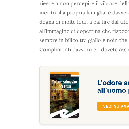
riesce a non percepire il vibrare dell
merito alla propria famiglia, è davve
degna di molte lodi, a partire dal ti
all’immagine di copertina che rispecch
sempre in bilico tra giallo e noir c
Complimenti davvero e... dovete ass
L’odore s
all’uomo 
VEDI SU AM