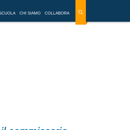
 SCUOLA
CHI SIAMO
COLLABORA