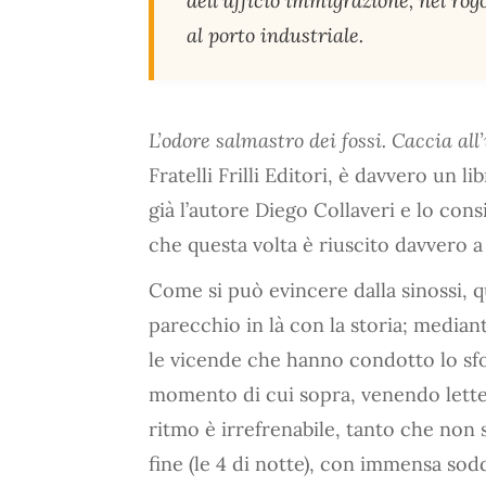
dell’ufficio immigrazione, nel rog
al porto industriale.
L’odore salmastro dei fossi. Caccia al
Fratelli Frilli Editori, è davvero un 
già l’autore Diego Collaveri e lo co
che questa volta è riuscito davvero 
Come si può evincere dalla sinossi, qu
parecchio in là con la storia; median
le vicende che hanno condotto lo sf
momento di cui sopra, venendo lettera
ritmo è irrefrenabile, tanto che non s
fine (le 4 di notte), con immensa so