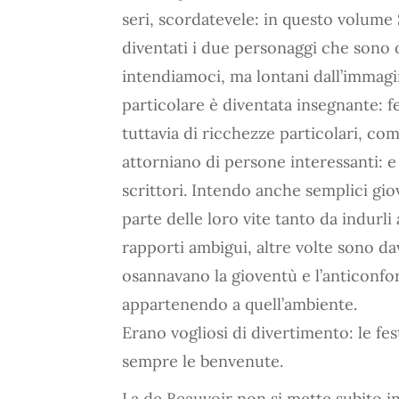
seri, scordatevele: in questo volume
diventati i due personaggi che sono o
intendiamoci, ma lontani dall’immagin
particolare è diventata insegnante: 
tuttavia di ricchezze particolari, co
attorniano di persone interessanti: e 
scrittori. Intendo anche semplici giov
parte delle loro vite tanto da indurli a
rapporti ambigui, altre volte sono da
osannavano la gioventù e l’anticonfo
appartenendo a quell’ambiente.
Erano vogliosi di divertimento: le f
sempre le benvenute.
La de Beauvoir non si mette subito in 