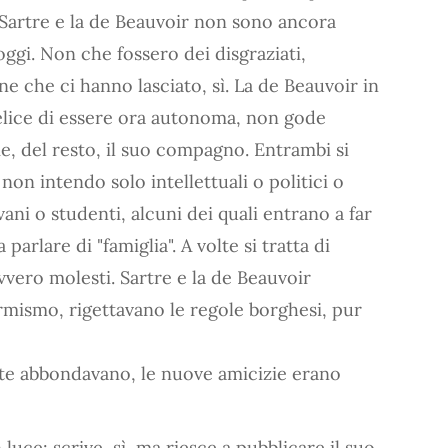
 Sartre e la de Beauvoir non sono ancora
ggi. Non che fossero dei disgraziati,
e che ci hanno lasciato, sì. La de Beauvoir in
felice di essere ora autonoma, non gode
me, del resto, il suo compagno. Entrambi si
non intendo solo intellettuali o politici o
ani o studenti, alcuni dei quali entrano a far
 parlare di "famiglia". A volte si tratta di
vvero molesti. Sartre e la de Beauvoir
rmismo, rigettavano le regole borghesi, pur
este abbondavano, le nuove amicizie erano
luce: scrive, sì, ma riesce a pubblicare il suo