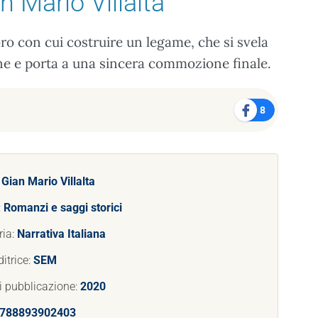
n Mario Villalta
ro con cui costruire un legame, che si svela
gine e porta a una sincera commozione finale.
8
:
Gian Mario Villalta
:
Romanzi e saggi storici
ria:
Narrativa Italiana
itrice:
SEM
i pubblicazione:
2020
788893902403