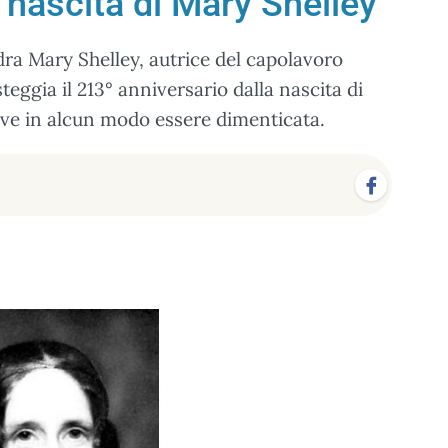
a nascita di Mary Shelley
dra Mary Shelley, autrice del capolavoro
steggia il 213° anniversario dalla nascita di
eve in alcun modo essere dimenticata.