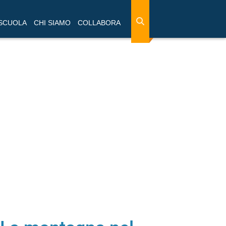
 SCUOLA
CHI SIAMO
COLLABORA