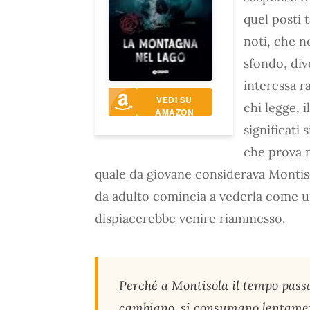
quel posti 
noti, che n
sfondo, div
interessa r
VEDI SU
chi legge, 
AMAZON
significati 
che prova n
quale da giovane considerava Montiso
da adulto comincia a vederla come u
dispiacerebbe venire riammesso.
Perché a Montisola il tempo passa
cambiano, si consumano lentame