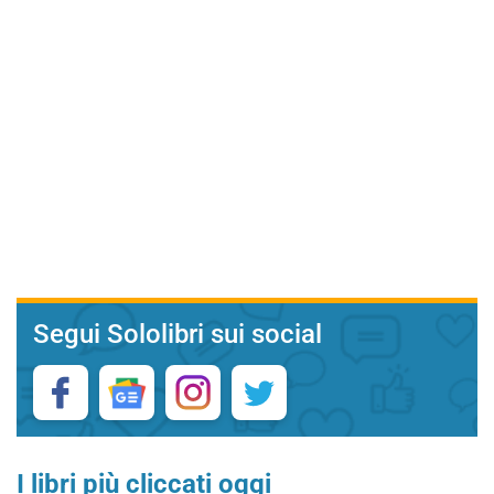
Segui Sololibri sui social
I libri più cliccati oggi