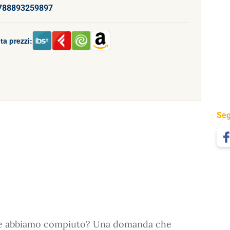
788893259897
ta prezzi:
Seg
che abbiamo compiuto? Una domanda che