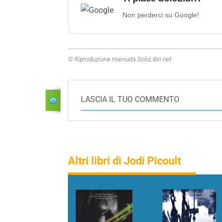
Non perderci su Google!
© Riproduzione riservata SoloLibri.net
LASCIA IL TUO COMMENTO
Altri libri di Jodi Picoult