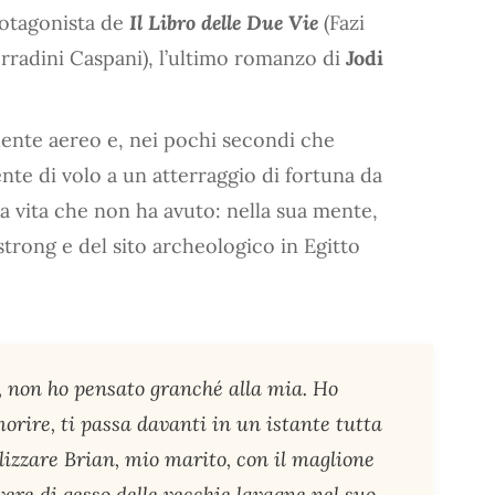
rotagonista de
Il Libro delle Due Vie
(Fazi
orradini Caspani), l’ultimo romanzo di
Jodi
dente aereo e, nei pochi secondi che
ente di volo a un atterraggio di fortuna da
la vita che non ha avuto: nella sua mente,
strong e del sito archeologico in Egitto
, non ho pensato granché alla mia. Ho
orire, ti passa davanti in un istante tutta
lizzare Brian, mio marito, con il maglione
ere di gesso delle vecchie lavagne nel suo