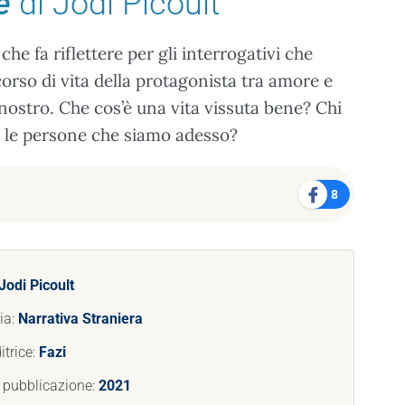
e
di Jodi Picoult
he fa riflettere per gli interrogativi che
corso di vita della protagonista tra amore e
nostro. Che cos’è una vita vissuta bene? Chi
 le persone che siamo adesso?
8
Jodi Picoult
ia:
Narrativa Straniera
itrice:
Fazi
 pubblicazione:
2021