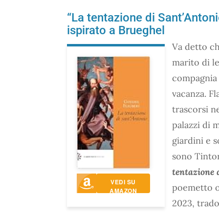
“La tentazione di Sant’Antoni
ispirato a Brueghel
Va detto ch
marito di l
compagnia p
vacanza. Fla
trascorsi n
palazzi di 
giardini e s
sono Tintor
tentazione 
VEDI SU
poemetto o
AMAZON
2023, trado