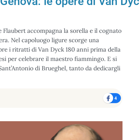
Genova: le opere di Van Dyc
ve Flaubert accompagna la sorella e il cognato
zzera. Nel capoluogo ligure scorge una
pre i ritratti di Van Dyck 180 anni prima della
si per celebrare il maestro fiammingo. E si
 Sant’Antonio di Brueghel, tanto da dedicargli
4