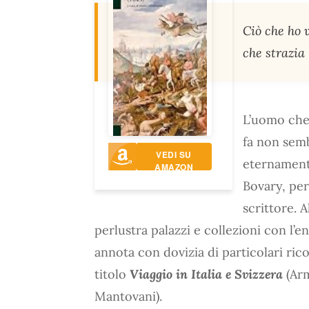
Ciò che ho 
che strazia 
L’uomo che 
fa non semb
VEDI SU
eternament
AMAZON
Bovary, per
scrittore. 
perlustra palazzi e collezioni con l’
annota con dovizia di particolari rico
titolo
Viaggio in Italia e Svizzera
(Arm
Mantovani).