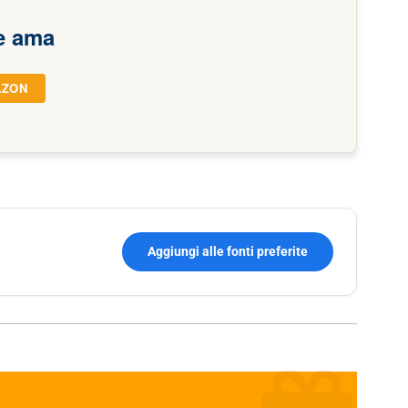
e ama
AZON
Aggiungi alle fonti preferite