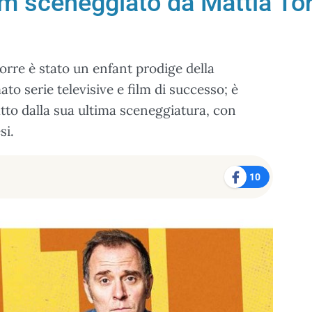
 film sceneggiato da Mattia T
re è stato un enfant prodige della
to serie televisive e film di successo; è
tratto dalla sua ultima sceneggiatura, con
si.
10