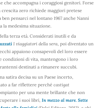
ine che accompagna i coraggiosi genitori. Forse
 a crescita zero richiede maggiori pretese
 a ben pensarci nel lontano 1967 anche Nanni
 la medesima situazione.
della terza età. Considerati inutili e da
uzzati
I viaggiatori della sera
, poi diventato un
vecchi appaiono consapevoli del loro essere
te condizioni di vita, mantengono i loro
arantenni destinati a rimanere succubi.
 satira decisa su un Paese incerto,
ato a far riflettere perché
castigat
ompianto per una mente brillante che non
cuperare i suoi libri,
In mezzo al mare. Sette
Morte alla famiglia!
(Dalai Editore, 2012), a chi