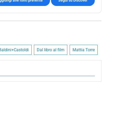
ggiungi alle fonti preferite
Segui su Discover
Baldini+Castoldi
Dal libro al film
Mattia Torre