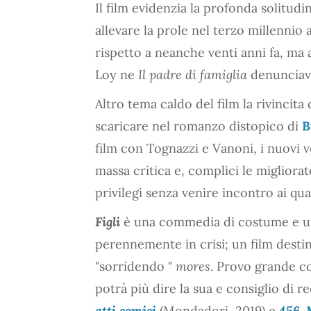
Il film evidenzia la profonda solitud
allevare la prole nel terzo millennio
rispetto a neanche venti anni fa, ma
Loy ne
Il padre di famiglia
denunciava
Altro tema caldo del film la rivincita 
scaricare nel romanzo distopico di
B
film con Tognazzi e Vanoni, i nuovi 
massa critica e, complici le migliora
privilegi senza venire incontro ai qu
Figli
è una commedia di costume e una
perennemente in crisi; un film destin
"sorridendo "
mores
. Provo grande c
potrà più dire la sua e consiglio di re
atti comici
(Mondadori, 2019) e
456. 