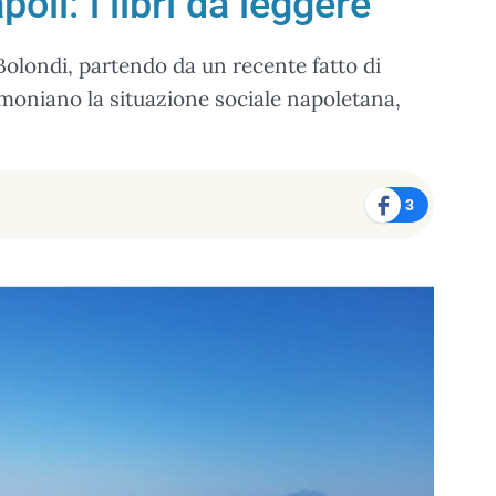
oli: i libri da leggere
Bolondi, partendo da un recente fatto di
timoniano la situazione sociale napoletana,
3