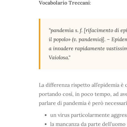
Vocabolario Treccani
:
"pandemìa s. f. [rifacimento di ep
il popolo» (v. pandemio)]. – Epid
a invadere rapidamente vastissimi 
Vaiolosa."
La differenza rispetto all’epidemia è 
portando così, in poco tempo, ad av
parlare di pandemia è però necessario
un virus particolarmente aggres
la mancanza da parte dell’uomo 