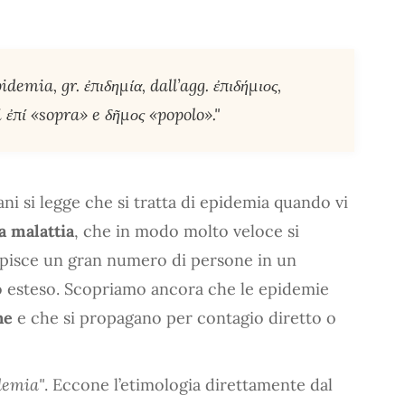
idemia, gr. ἐπιδημία, dall’agg. ἐπιδήμιος,
 ἐπί «sopra» e δῆμος «popolo»."
ni si legge che si tratta di epidemia quando vi
a malattia
, che in modo molto veloce si
lpisce un gran numero di persone in un
o esteso. Scopriamo ancora che le epidemie
ne
e che si propagano per contagio diretto o
demia"
. Eccone l’etimologia direttamente dal