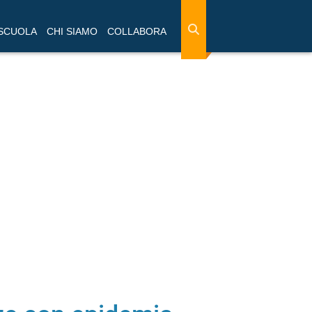
 SCUOLA
CHI SIAMO
COLLABORA