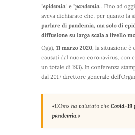
"
epidemia
"
e
"
pandemia
"
. Fino ad ogg
aveva dichiarato che, per quanto la 
parlare di pandemia, ma solo di epi
diffusione su larga scala a livello m
Oggi,
11 marzo 2020
, la situazione è
causati dal nuovo coronavirus, con co
un totale di 193). In conferenza sta
dal 2017 direttore generale dell’Orga
«L’Oms ha valutato che
Covid-19 
pandemia
.»