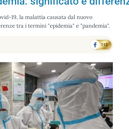
emia: significato e differe
vid-19, la malattia causata dal nuovo
erenze tra i termini "epidemia" e "pandemia".
113