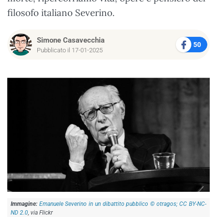
filosofo italiano Severino.
Simone Casavecchia
50
Pubblicato il 17-01-2025
Emanuele Severino in un dibattito pubblico © otragos; CC BY-NC-
ND 2.0
, via Flickr