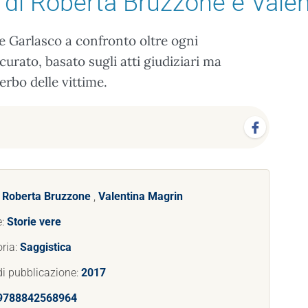
di Roberta Bruzzone e Valen
 e Garlasco a confronto oltre ogni
urato, basato sugli atti giudiziari ma
serbo delle vittime.
:
Roberta Bruzzone
,
Valentina Magrin
e:
Storie vere
ria:
Saggistica
i pubblicazione:
2017
9788842568964