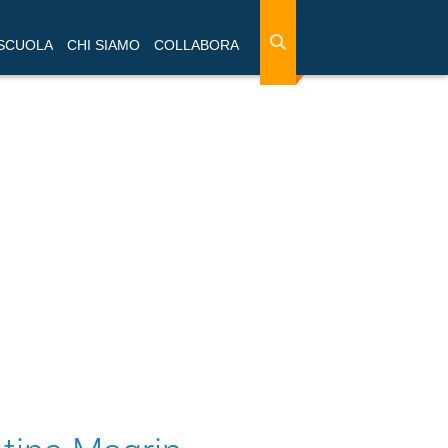
 SCUOLA
CHI SIAMO
COLLABORA