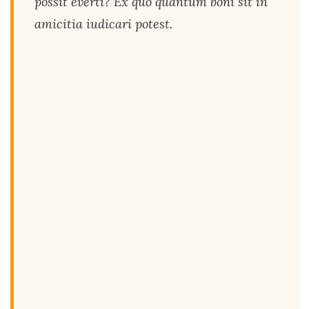
possit everti? Ex quo quantum boni sit in
amicitia iudicari potest.