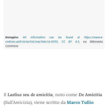
All information can be found at https://www.e-
codices.unifr.ch/en/list/one/fmb/cb-0050
,
CC BY 4.0
, via Wikimedia
Commons
Il
Laelius seu de amicitia
, noto come
De Amicitia
(
Sull’Amicizia
), viene scritto da
Marco Tullio