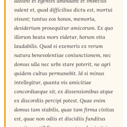
adsunt et egentes abundant et imbecilli
valent et, quod difficilius dictu est, mortui
vivunt; tantus eos honos, memoria,
desiderium prosequitur amicorum. Ex quo
illorum beata mors videtur, horum vita
laudabilis. Quod si exemeris ex rerum
natura benevolentiae coniunctionem, nec
domus ulla nec urbs stare poterit, ne agri
quidem cultus permanebit. Id si minus
intellegitur, quanta vis amicitiae
concordiaeque sit, ex dissensionibus atque
ex discordiis percipi potest. Quae enim
domus tam stabilis, quae tam firma civitas
est, quae non odiis et discidiis funditus