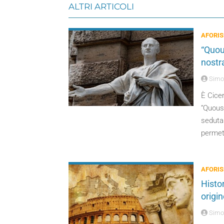
ALTRI ARTICOLI
AFORIS
“Quou
nostra
Simo
È Cicer
“Quousq
seduta 
permett
AFORIS
Histor
origin
Simo