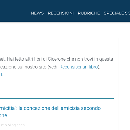
NEWS
RECENSIONI
RUBRICHE
SPECIALE S
net. Hai letto altri libri di Cicerone che non trovi in questa
icazione sul nostro sito (vedi:
Recensisci un libro
).
I
.
micitia”: la concezione dell’amicizia secondo
one
elo Mingiacchi