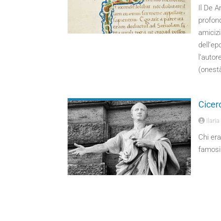
Il De A
profond
amicizi
dell’ep
l’autor
(onestà
Cicero
Ilari
Chi era
famosi 