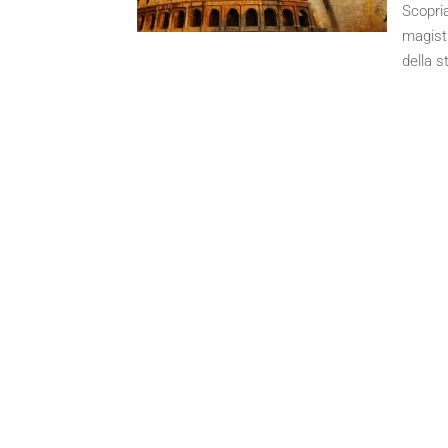
Scopria
magistr
della s