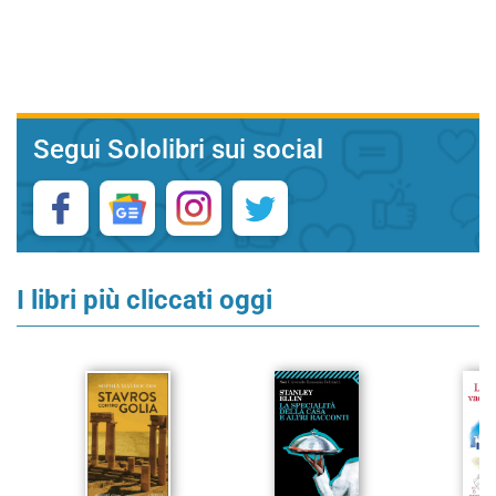
Segui Sololibri sui social
I libri più cliccati oggi