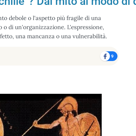
Achille”? Dal mito al modo di 
nto debole o l'aspetto più fragile di una
o o di un'organizzazione. L'espressione,
ifetto, una mancanza o una vulnerabilità.
9