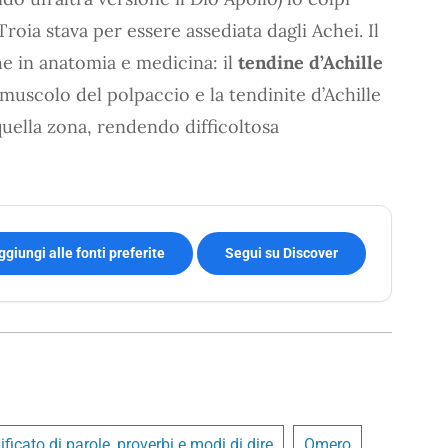
roia stava per essere assediata dagli Achei. Il
he in anatomia e medicina: il
tendine d’Achille
 muscolo del polpaccio e la tendinite d’Achille
quella zona, rendendo difficoltosa
ggiungi alle fonti preferite
Segui su Discover
ificato di parole, proverbi e modi di dire
Omero