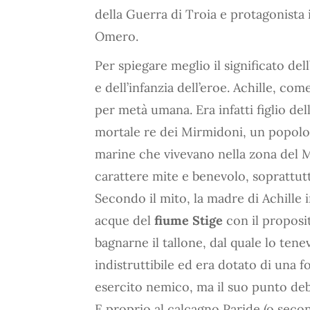
della Guerra di Troia e protagonista 
Omero.
Per spiegare meglio il significato del
e dell’infanzia dell’eroe. Achille, com
per metà umana. Era infatti figlio de
mortale re dei Mirmidoni, un popolo 
marine che vivevano nella zona del 
carattere mite e benevolo, soprattutt
Secondo il mito, la madre di Achille 
acque del
fiume Stige
con il proposi
bagnarne il tallone, dal quale lo ten
indistruttibile ed era dotato di una 
esercito nemico, ma il suo punto deb
E proprio al calcagno Paride (o second