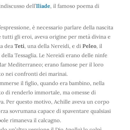
indiscusso dell’
Iliade
, il famoso poema di
l’espressione, è necessario parlare della nascita
e tutti gli eroi, aveva origine per metà divina e
lla dea
Teti
, una della Nereidi, e di
Peleo
, il
della Tessaglia. Le Nereidi erano delle ninfe
Mar Mediterraneo; erano famose per il loro
o nei confronti dei marinai.
immerse il figlio, quando era bambino, nella
to di renderlo immortale, ma omesse di
eva. Per questo motivo, Achille aveva un corpo
forza sovrumana capace di spaventare qualsiasi
ole rimaneva il calcagno.
o un’altra versione il Dio Apollo) lo colpì