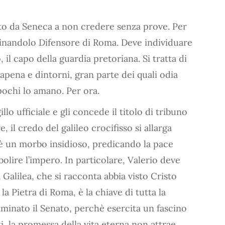
o da Seneca a non credere senza prove. Per
ominandolo Difensore di Roma. Deve individuare
, il capo della guardia pretoriana. Si tratta di
Capena e dintorni, gran parte dei quali odia
pochi lo amano. Per ora.
lo ufficiale e gli concede il titolo di tribuno
 il credo del galileo crocifisso si allarga
 è un morbo insidioso, predicando la pace
bolire l’impero. In particolare, Valerio deve
alilea, che si racconta abbia visto Cristo
 Pietra di Roma, è la chiave di tutta la
aminato il Senato, perchè esercita un fascino
atti, la promessa della vita eterna non attrae