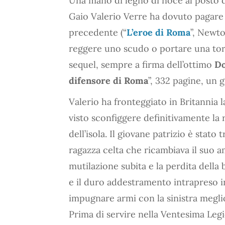
Una mano di legno di noce al posto d
Gaio Valerio Verre ha dovuto pagare
precedente (“
L’eroe di Roma
”, Newt
reggere uno scudo o portare una torc
sequel, sempre a firma dell’ottimo
Do
difensore di Roma
”, 332 pagine, un 
Valerio ha fronteggiato in Britannia l
visto sconfiggere definitivamente la r
dell’isola. Il giovane patrizio è stato
ragazza celta che ricambiava il suo am
mutilazione subita e la perdita della 
e il duro addestramento intrapreso in
impugnare armi con la sinistra meglio
Prima di servire nella Ventesima Leg