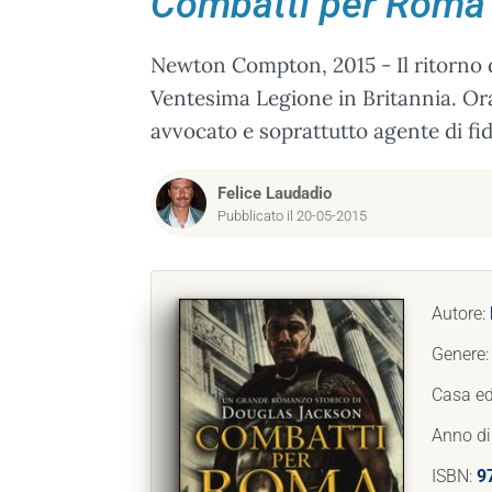
Combatti per Roma
Newton Compton, 2015 - Il ritorno d
Ventesima Legione in Britannia. Or
avvocato e soprattutto agente di fid
Felice Laudadio
Pubblicato il 20-05-2015
Autore:
Genere
Casa ed
Anno di
ISBN:
9