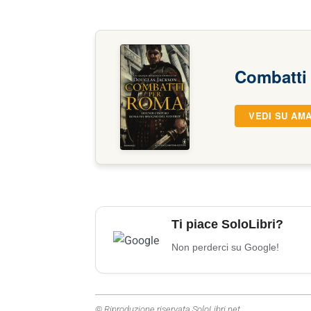
Combatti
VEDI SU AM
Ti piace SoloLibri?
Non perderci su Google!
© Riproduzione riservata SoloLibri.net