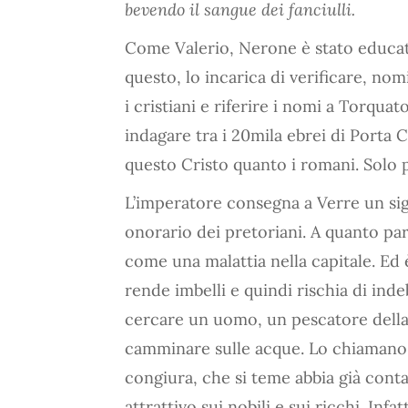
bevendo il sangue dei fanciulli.
Come Valerio, Nerone è stato educat
questo, lo incarica di verificare, n
i cristiani e riferire i nomi a Torquato
indagare tra i 20mila ebrei di Porta 
questo Cristo quanto i romani. Solo 
L’imperatore consegna a Verre un sigil
onorario dei pretoriani. A quanto pare,
come una malattia nella capitale. Ed
rende imbelli e quindi rischia di inde
cercare un uomo, un pescatore della G
camminare sulle acque. Lo chiamano la
congiura, che si teme abbia già cont
attrattivo sui nobili e sui ricchi. Inf