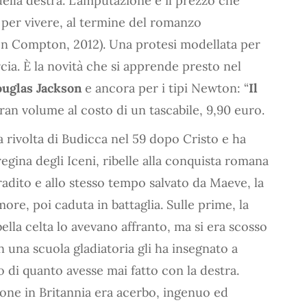
ella destra. L’amputazione è il prezzo che
 per vivere, al termine del romanzo
on Compton, 2012). Una protesi modellata per
ia. È la novità che si apprende presto nel
uglas Jackson
e ancora per i tipi Newton: “
Il
gran volume al costo di un tascabile, 9,90 euro.
a rivolta di Budicca nel 59 dopo Cristo e ha
egina degli Iceni, ribelle alla conquista romana
 tradito e allo stesso tempo salvato da Maeve, la
ore, poi caduta in battaglia. Sulle prime, la
bella celta lo avevano affranto, ma si era scosso
 una scuola gladiatoria gli ha insegnato a
 di quanto avesse mai fatto con la destra.
ione in Britannia era acerbo, ingenuo ed