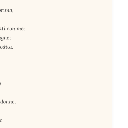
bruna,
ati con me:
igne;
odita.
a
e donne,
e