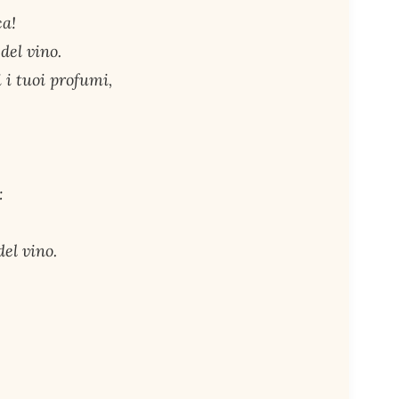
ca!
del vino.
 i tuoi profumi,
:
el vino.