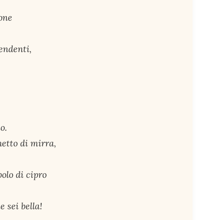
aone
pendenti,
o.
hetto di mirra,
polo di cipro
 sei bella!