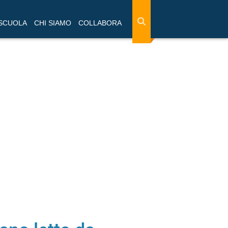
 SCUOLA
CHI SIAMO
COLLABORA