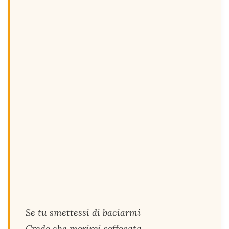
Se tu smettessi di baciarmi
Credo che morirei soffocata