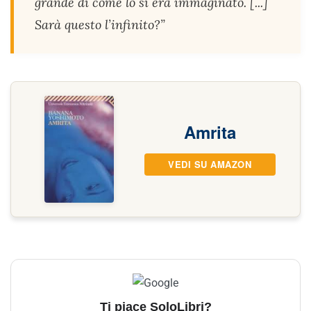
grande di come lo si era immaginato. [...]
Sarà questo l’infinito?”
Amrita
VEDI SU AMAZON
Ti piace SoloLibri?