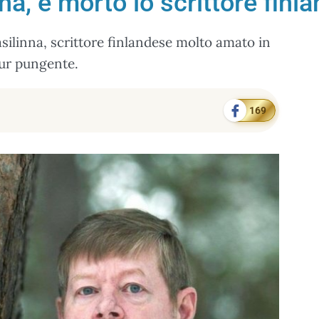
na, è morto lo scrittore finl
silinna, scrittore finlandese molto amato in
our pungente.
169