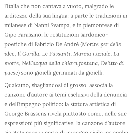
l’Italia che non cantava a vuoto, malgrado le
arditezze della sua lingua: a parte le traduzioni in
milanese di Nanni Svampa, e in piemontese di
Gipo Farassino, le restituzioni sardonico-
poetiche di Fabrizio De Andrè (
Morire per delle
idee
,
Il Gorilla
,
Le Passanti
,
Marcia nuziale
,
La
morte
,
Nell’acqua della chiara fontana
,
Delitto di
paese
) sono gioielli germinati da gioielli.
Qualcuno, sbagliandosi di grosso, associa la
canzone d’autore ai temi esclusivi della denuncia
e dell’impegno politico: la statura artistica di
George Brassens rivela piuttosto come, nelle sue
espressioni più significative, la canzone d’autore
sia stata capace certo di impegno civile ma anche