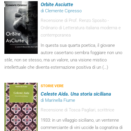
Orbite Asciutte
di Clemente Cipresso
Recensione di Prof. Renzo Sposito -
Ordinario di Letteratura italiana moderna e
contemporanea
In questa sua quarta poetica, il giovane
autore casertano sembra foggiare non uno
stile, non se stesso, ma un valore, una visione mistico
intellettuale che diventa esternazione positiva di un (…)
STORIE VERE
Celeste Aida. Una storia siciliana
di Marinella Fiume
Recensione di Tosca Pagliari, scrittrice
1933: in un villaggio siciliano, un ventenne
commerciante di vini uccide la cognatina di