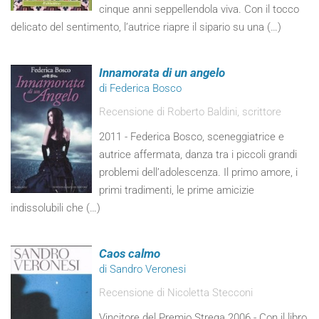
cinque anni seppellendola viva. Con il tocco
delicato del sentimento, l’autrice riapre il sipario su una (…)
Innamorata di un angelo
di Federica Bosco
Recensione di Roberto Baldini, scrittore
2011 - Federica Bosco, sceneggiatrice e
autrice affermata, danza tra i piccoli grandi
problemi dell’adolescenza. Il primo amore, i
primi tradimenti, le prime amicizie
indissolubili che (…)
Caos calmo
di Sandro Veronesi
Recensione di Nicoletta Stecconi
Vincitore del Premio Strega 2006 - Con il libro