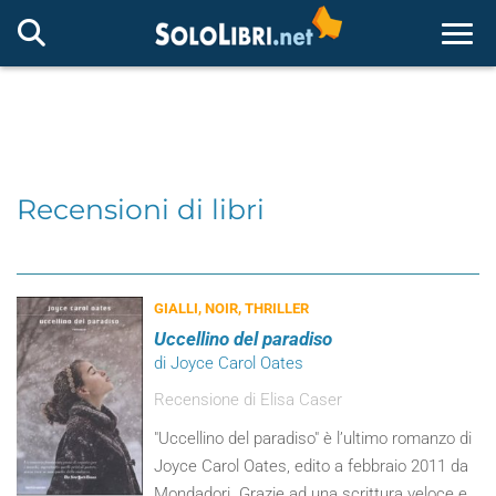
Togg
Recensioni di libri
GIALLI, NOIR, THRILLER
Uccellino del paradiso
di Joyce Carol Oates
Recensione di Elisa Caser
"Uccellino del paradiso" è l’ultimo romanzo di
Joyce Carol Oates, edito a febbraio 2011 da
Mondadori. Grazie ad una scrittura veloce e