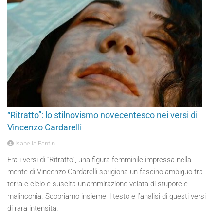
“Ritratto”: lo stilnovismo novecentesco nei versi di
Vincenzo Cardarelli
Isabella Fantin
Fra i versi di “Ritratto”, una figura femminile impressa nella
mente di Vincenzo Cardarelli sprigiona un fascino ambiguo tra
terra e cielo e suscita un’ammirazione velata di stupore e
malinconia. Scopriamo insieme il testo e l’analisi di questi versi
di rara intensità.