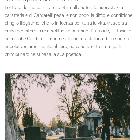
Lontano da mondanità e salotti, sulla naturale riservatezza
caratteriale di Cardarelli pesa, e non poco, la difficile condizione
di figlio illegittimo, che lo influenza per tutta la vita, trascorsa
quasi per intero in una solitudine perenne. Profondo, tuttavia, è il
segno che Cardarelli imprime alla cultura italiana dello scorso
secolo: vediamo meglio chi era, cosa ha scritto e su quali
principi cardine si basa la sua poetica.